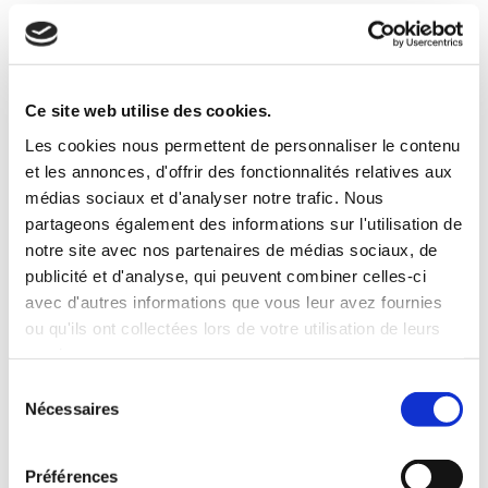
Suivez nous
Ce site web utilise des cookies.
Les cookies nous permettent de personnaliser le contenu
et les annonces, d'offrir des fonctionnalités relatives aux
médias sociaux et d'analyser notre trafic. Nous
partageons également des informations sur l'utilisation de
notre site avec nos partenaires de médias sociaux, de
publicité et d'analyse, qui peuvent combiner celles-ci
avec d'autres informations que vous leur avez fournies
ou qu'ils ont collectées lors de votre utilisation de leurs
services.
Catégories
Sélection
Nécessaires
Catégories
du
consentement
Articles récents
Préférences