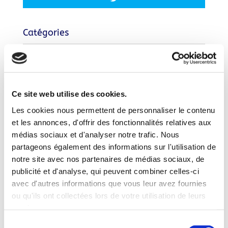
Catégories
Catégories
Articles récents
CONFERENCE-DEBAT : L’EUROPE FACE
Ce site web utilise des cookies.
AUX EMPIRES
Les cookies nous permettent de personnaliser le contenu
et les annonces, d'offrir des fonctionnalités relatives aux
Au contact du public sur le marché d’Arras
médias sociaux et d'analyser notre trafic. Nous
les 10 et 17 mai 2025
partageons également des informations sur l'utilisation de
notre site avec nos partenaires de médias sociaux, de
Le ME 62 au Village des Assos d’Arras
publicité et d'analyse, qui peuvent combiner celles-ci
avec d'autres informations que vous leur avez fournies
Réunion des adhérents et sympathisants le
ou qu'ils ont collectées lors de votre utilisation de leurs
9 octobre 2025
services.
L’Europe dans la tourmente géopolitique
Sélection