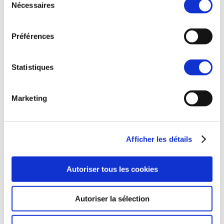
Nécessaires
du
Archives
consentement
octobre 2025
Préférences
septembre 2025
Statistiques
novembre 2024
avril 2024
Marketing
février 2024
octobre 2023
Afficher les détails
juillet 2023
Autoriser tous les cookies
mai 2023
avril 2023
Autoriser la sélection
janvier 2023