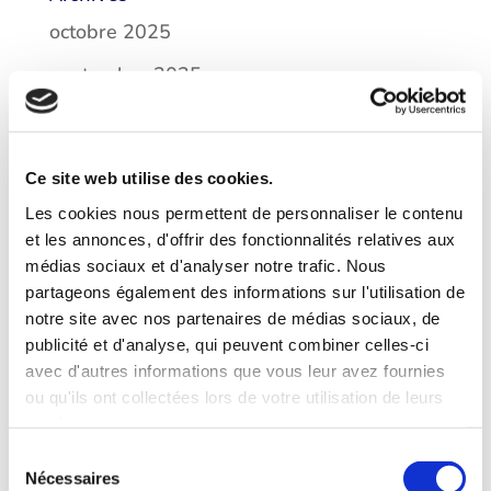
octobre 2025
septembre 2025
novembre 2024
avril 2024
Ce site web utilise des cookies.
février 2024
Les cookies nous permettent de personnaliser le contenu
et les annonces, d'offrir des fonctionnalités relatives aux
octobre 2023
médias sociaux et d'analyser notre trafic. Nous
juillet 2023
partageons également des informations sur l'utilisation de
notre site avec nos partenaires de médias sociaux, de
mai 2023
publicité et d'analyse, qui peuvent combiner celles-ci
avec d'autres informations que vous leur avez fournies
avril 2023
ou qu'ils ont collectées lors de votre utilisation de leurs
janvier 2023
services.
octobre 2022
Sélection
Nécessaires
du