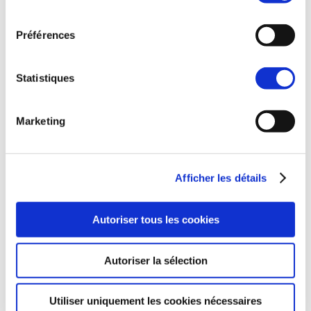
avril 2022
consentement
mars 2022
Préférences
février 2022
Statistiques
novembre 2021
octobre 2021
Marketing
septembre 2021
juillet 2021
Afficher les détails
juin 2021
Autoriser tous les cookies
mai 2021
avril 2021
Autoriser la sélection
mars 2021
Utiliser uniquement les cookies nécessaires
février 2021