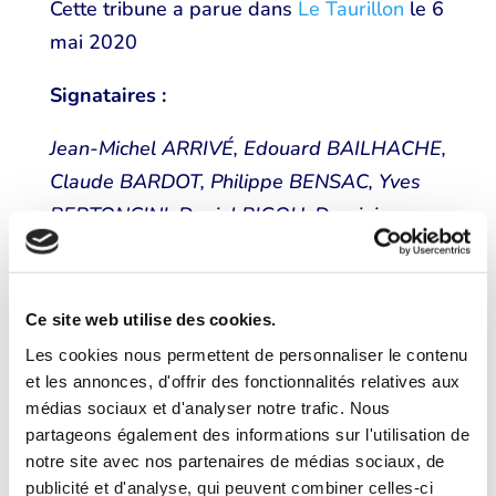
Cette tribune a parue dans
Le Taurillon
le 6
mai 2020
Signataires :
Jean-Michel ARRIVÉ, Edouard BAILHACHE,
Claude BARDOT, Philippe BENSAC, Yves
BERTONCINI, Daniel BIGOU, Dominique
BLANC, Aymeric BOURDIN, Gilles
BOUTEVILLAIN, Martine BURON, Jean-
Pierre CARLIN, Yves CLEMENT, Christophe
Ce site web utilise des cookies.
CHAILLOU, Julien CHENUT, Yves COLLIN,
Les cookies nous permettent de personnaliser le contenu
Eric DELOIRE, Marguerite DEPREZ-
et les annonces, d'offrir des fonctionnalités relatives aux
médias sociaux et d'analyser notre trafic. Nous
AUDEBERT, Claude DU GRANRUT, Sonia
partageons également des informations sur l'utilisation de
DUBOURG-LAVROFF, Cédric DUCHENE
notre site avec nos partenaires de médias sociaux, de
LACROIX, Schams EL GHONEIMI, Christian
publicité et d'analyse, qui peuvent combiner celles-ci