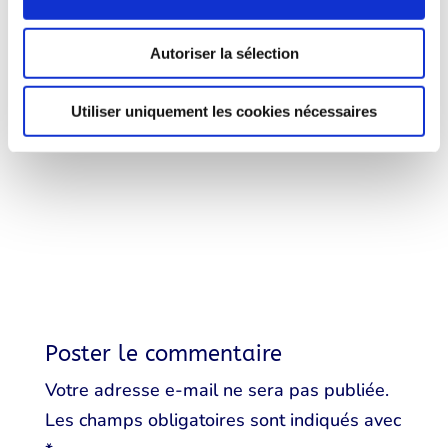
Annick SITTLER, Christian TABIASCO,
Bernard THEVENET, Sabine THILLAYE,
Autoriser la sélection
Gilles TISSOT, Michèle VENTADOUR,
François VIE.
Utiliser uniquement les cookies nécessaires
Poster le commentaire
Votre adresse e-mail ne sera pas publiée.
Les champs obligatoires sont indiqués avec